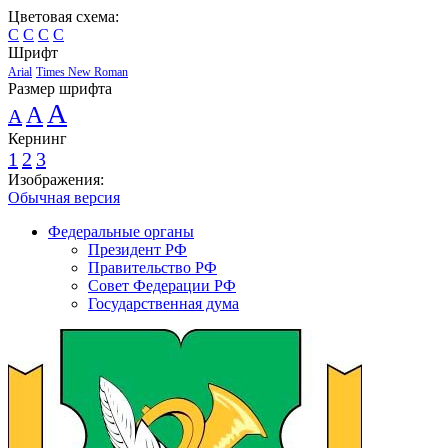
Цветовая схема:
C
C
C
C
Шрифт
Arial
Times New Roman
Размер шрифта
A
A
A
Кернинг
1
2
3
Изображения:
Обычная версия
Федеральные органы
Президент РФ
Правительство РФ
Совет Федерации РФ
Государственная дума