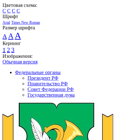
Цветовая схема:
C
C
C
C
Шрифт
Arial
Times New Roman
Размер шрифта
A
A
A
Кернинг
1
2
3
Изображения:
Обычная версия
Федеральные органы
Президент РФ
Правительство РФ
Совет Федерации РФ
Государственная дума