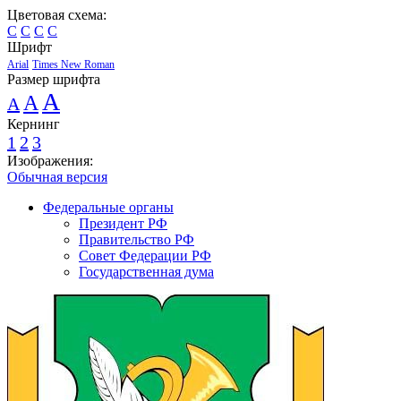
Цветовая схема:
C
C
C
C
Шрифт
Arial
Times New Roman
Размер шрифта
A
A
A
Кернинг
1
2
3
Изображения:
Обычная версия
Федеральные органы
Президент РФ
Правительство РФ
Совет Федерации РФ
Государственная дума