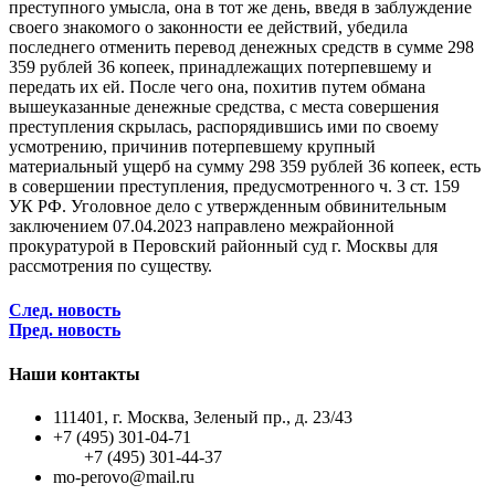
преступного умысла, она в тот же день, введя в заблуждение
своего знакомого о законности ее действий, убедила
последнего отменить перевод денежных средств в сумме 298
359 рублей 36 копеек, принадлежащих потерпевшему и
передать их ей. После чего она, похитив путем обмана
вышеуказанные денежные средства, с места совершения
преступления скрылась, распорядившись ими по своему
усмотрению, причинив потерпевшему крупный
материальный ущерб на сумму 298 359 рублей 36 копеек, есть
в совершении преступления, предусмотренного ч. 3 ст. 159
УК РФ. Уголовное дело с утвержденным обвинительным
заключением 07.04.2023 направлено межрайонной
прокуратурой в Перовский районный суд г. Москвы для
рассмотрения по существу.
След. новость
Пред. новость
Наши контакты
111401, г. Москва, Зеленый пр., д. 23/43
+7 (495) 301-04-71
+7 (495) 301-44-37
mo-perovo@mail.ru