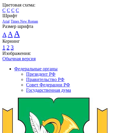
Цветовая схема:
C
C
C
C
Шрифт
Arial
Times New Roman
Размер шрифта
A
A
A
Кернинг
1
2
3
Изображения:
Обычная версия
Федеральные органы
Президент РФ
Правительство РФ
Совет Федерации РФ
Государственная дума