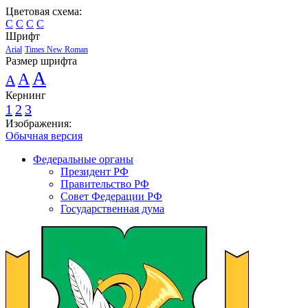
Цветовая схема:
C
C
C
C
Шрифт
Arial
Times New Roman
Размер шрифта
A
A
A
Кернинг
1
2
3
Изображения:
Обычная версия
Федеральные органы
Президент РФ
Правительство РФ
Совет Федерации РФ
Государственная дума