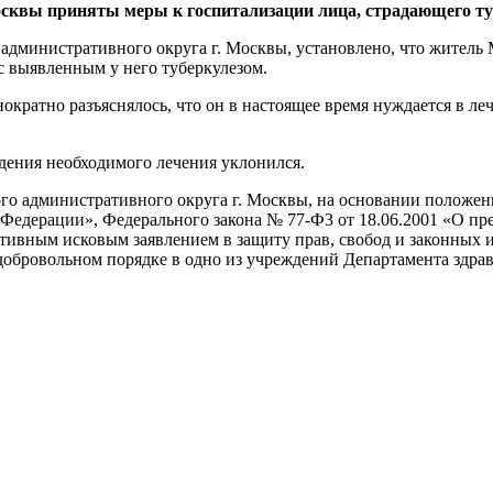
сквы приняты меры к госпитализации лица, страдающего туб
о административного округа г. Москвы, установлено, что жите
с выявленным у него туберкулезом.
ократно разъяснялось, что он в настоящее время нуждается в ле
дения необходимого лечения уклонился.
ого административного округа г. Москвы, на основании положен
Федерации», Федерального закона № 77-Ф3 от 18.06.2001 «О пр
ативным исковым заявлением в защиту прав, свобод и законных 
едобровольном порядке в одно из учреждений Департамента здр