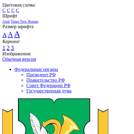
Цветовая схема:
C
C
C
C
Шрифт
Arial
Times New Roman
Размер шрифта
A
A
A
Кернинг
1
2
3
Изображения:
Обычная версия
Федеральные органы
Президент РФ
Правительство РФ
Совет Федерации РФ
Государственная дума