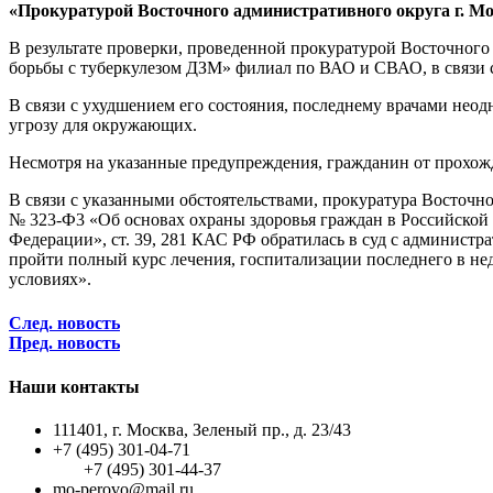
«Прокуратурой Восточного административного округа г. Мо
В результате проверки, проведенной прокуратурой Восточног
борьбы с туберкулезом ДЗМ» филиал по ВАО и СВАО, в связи 
В связи с ухудшением его состояния, последнему врачами неодн
угрозу для окружающих.
Несмотря на указанные предупреждения, гражданин от прохож
В связи с указанными обстоятельствами, прокуратура Восточн
№ 323-Ф3 «Об основах охраны здоровья граждан в Российской 
Федерации», ст. 39, 281 КАС РФ обратилась в суд с администр
пройти полный курс лечения, госпитализации последнего в н
условиях».
След. новость
Пред. новость
Наши контакты
111401, г. Москва, Зеленый пр., д. 23/43
+7 (495) 301-04-71
+7 (495) 301-44-37
mo-perovo@mail.ru