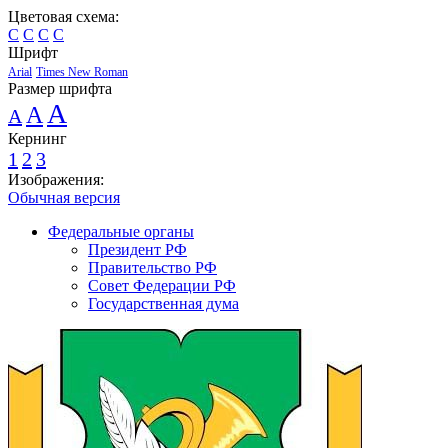
Цветовая схема:
C
C
C
C
Шрифт
Arial
Times New Roman
Размер шрифта
A
A
A
Кернинг
1
2
3
Изображения:
Обычная версия
Федеральные органы
Президент РФ
Правительство РФ
Совет Федерации РФ
Государственная дума