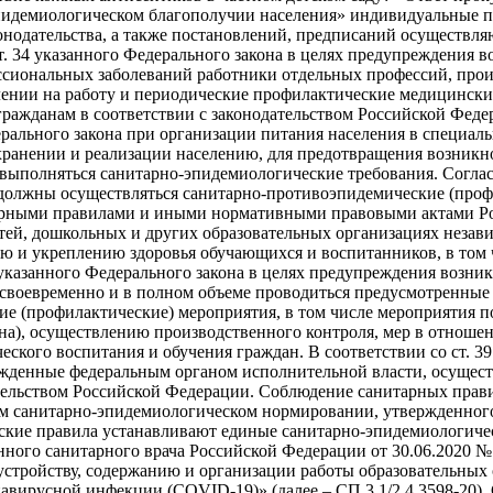
пидемиологическом благополучии населения» индивидуальные п
конодательства, а также постановлений, предписаний осуществ
т. 34 указанного Федерального закона в целях предупреждения
сиональных заболеваний работники отдельных профессий, прои
нии на работу и периодические профилактические медицинские о
гражданам в соответствии с законодательством Российской Фед
ерального закона при организации питания населения в специаль
 хранении и реализации населению, для предотвращения возник
полняться санитарно-эпидемиологические требования. Согласно
олжны осуществляться санитарно-противоэпидемические (профи
итарными правилами и иными нормативными правовыми актами Рос
детей, дошкольных и других образовательных организациях нез
ю и укреплению здоровья обучающихся и воспитанников, в том 
29 указанного Федерального закона в целях предупреждения воз
 своевременно и в полном объеме проводиться предусмотренн
е (профилактические) мероприятия, в том числе мероприятия 
на), осуществлению производственного контроля, мер в отнош
кого воспитания и обучения граждан. В соответствии со ст. 39
ржденные федеральным органом исполнительной власти, осущес
тельством Российской Федерации. Соблюдение санитарных прав
ом санитарно-эпидемиологическом нормировании, утвержденног
ские правила устанавливают единые санитарно-эпидемиологичес
енного санитарного врача Российской Федерации от 30.06.2020
 устройству, содержанию и организации работы образовательны
авирусной инфекции (COVID-19)» (далее – СП 3.1/2.4.3598-20). 