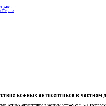
оуправления
а Перово
тствие кожных антисептиков в частном д
твие кожных антисептиков в частном детском саду?» Ответ проку