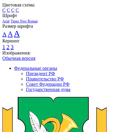
Цветовая схема:
C
C
C
C
Шрифт
Arial
Times New Roman
Размер шрифта
A
A
A
Кернинг
1
2
3
Изображения:
Обычная версия
Федеральные органы
Президент РФ
Правительство РФ
Совет Федерации РФ
Государственная дума