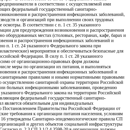
редприниматели в соответствии с осуществляемой ими
ляющих федеральный государственный санитарно-
 возникновения и распространения инфекционных заболеваний,
зводств и организаций при выполнении своих трудовых
смотры. В соответствии с п. 1 ст. 35 указанного
ерации для предупреждения возникновения и распространения
но оборудованных местах (столовых, ресторанах, кафе, барах и
новения и распространения инфекционных заболеваний и
 п. 1 ст. 24 указанного Федерального закона при
лактические) мероприятия и обеспечиваться безопасные для
сийской Федерации. В силу п. 1 ст. 28 указанного
ависимо от организационно-правовых форм должны
числе меры по организации их питания, и выполняться
никновения и распространения инфекционных заболеваний и
ые санитарными правилами и иными нормативными правовыми
по осуществлению санитарной охраны территории Российской
ении больных инфекционными заболеваниями, проведению
 указанного Федерального закона на территории Российской
твляющим федеральный государственный санитарно-
ил является обязательным для индивидуальных
о Постановлением Правительства Российской Федерации от
кие требования к организации питания населения, условиям
 № 16 утверждены Санитарно-эпидемиологические правила СП
х организаций и других объектов социальной инфраструктуры
Согласно п. 2.3 СП 3.1/2.4.3598-20 в организации должны