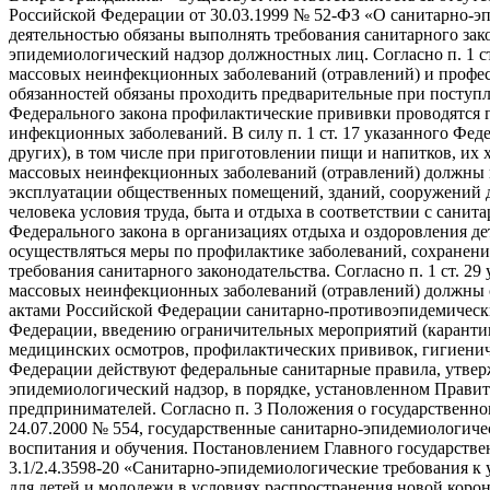
Российской Федерации от 30.03.1999 № 52-ФЗ «О санитарно-э
деятельностью обязаны выполнять требования санитарного за
эпидемиологический надзор должностных лиц. Согласно п. 1 с
массовых неинфекционных заболеваний (отравлений) и профес
обязанностей обязаны проходить предварительные при поступле
Федерального закона профилактические прививки проводятся 
инфекционных заболеваний. В силу п. 1 ст. 17 указанного Фед
других), в том числе при приготовлении пищи и напитков, их
массовых неинфекционных заболеваний (отравлений) должны вы
эксплуатации общественных помещений, зданий, сооружений д
человека условия труда, быта и отдыха в соответствии с сан
Федерального закона в организациях отдыха и оздоровления 
осуществляться меры по профилактике заболеваний, сохранени
требования санитарного законодательства. Согласно п. 1 ст. 
массовых неинфекционных заболеваний (отравлений) должны
актами Российской Федерации санитарно-противоэпидемически
Федерации, введению ограничительных мероприятий (каранти
медицинских осмотров, профилактических прививок, гигиеничес
Федерации действуют федеральные санитарные правила, утве
эпидемиологический надзор, в порядке, установленном Прави
предпринимателей. Согласно п. 3 Положения о государственн
24.07.2000 № 554, государственные санитарно-эпидемиологиче
воспитания и обучения. Постановлением Главного государств
3.1/2.4.3598-20 «Санитарно-эпидемиологические требования к
для детей и молодежи в условиях распространения новой корон