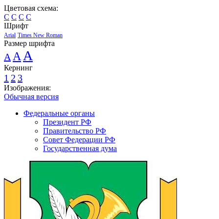
Цветовая схема:
C
C
C
C
Шрифт
Arial
Times New Roman
Размер шрифта
A
A
A
Кернинг
1
2
3
Изображения:
Обычная версия
Федеральные органы
Президент РФ
Правительство РФ
Совет Федерации РФ
Государственная дума