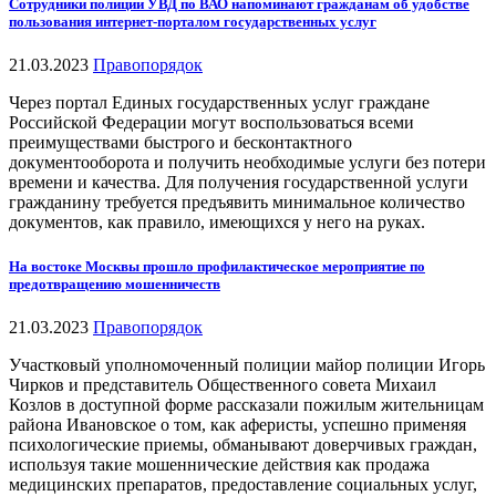
Сотрудники полиции УВД по ВАО напоминают гражданам об удобстве
пользования интернет-порталом государственных услуг
21.03.2023
Правопорядок
Через портал Единых государственных услуг граждане
Российской Федерации могут воспользоваться всеми
преимуществами быстрого и бесконтактного
документооборота и получить необходимые услуги без потери
времени и качества. Для получения государственной услуги
гражданину требуется предъявить минимальное количество
документов, как правило, имеющихся у него на руках.
На востоке Москвы прошло профилактическое мероприятие по
предотвращению мошенничеств
21.03.2023
Правопорядок
Участковый уполномоченный полиции майор полиции Игорь
Чирков и представитель Общественного совета Михаил
Козлов в доступной форме рассказали пожилым жительницам
района Ивановское о том, как аферисты, успешно применяя
психологические приемы, обманывают доверчивых граждан,
используя такие мошеннические действия как продажа
медицинских препаратов, предоставление социальных услуг,