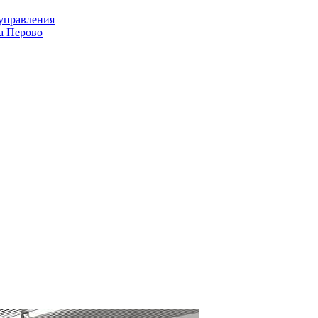
оуправления
а Перово