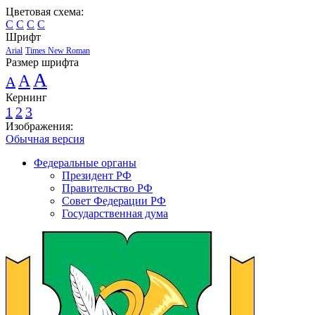
Цветовая схема:
C
C
C
C
Шрифт
Arial
Times New Roman
Размер шрифта
A
A
A
Кернинг
1
2
3
Изображения:
Обычная версия
Федеральные органы
Президент РФ
Правительство РФ
Совет Федерации РФ
Государственная дума