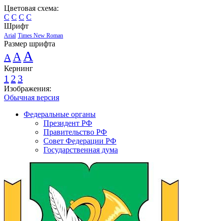
Цветовая схема:
C
C
C
C
Шрифт
Arial
Times New Roman
Размер шрифта
A
A
A
Кернинг
1
2
3
Изображения:
Обычная версия
Федеральные органы
Президент РФ
Правительство РФ
Совет Федерации РФ
Государственная дума