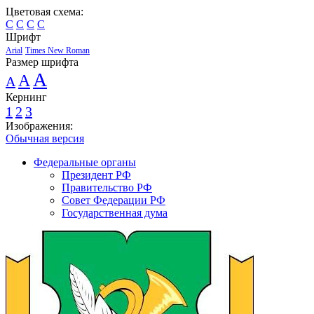
Цветовая схема:
C
C
C
C
Шрифт
Arial
Times New Roman
Размер шрифта
A
A
A
Кернинг
1
2
3
Изображения:
Обычная версия
Федеральные органы
Президент РФ
Правительство РФ
Совет Федерации РФ
Государственная дума