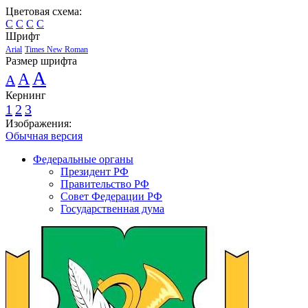
Цветовая схема:
C
C
C
C
Шрифт
Arial
Times New Roman
Размер шрифта
A
A
A
Кернинг
1
2
3
Изображения:
Обычная версия
Федеральные органы
Президент РФ
Правительство РФ
Совет Федерации РФ
Государственная дума