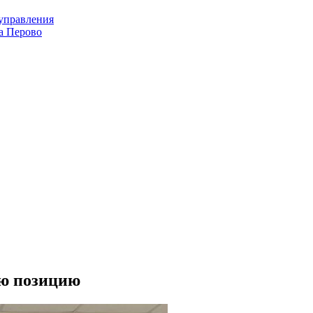
оуправления
а Перово
ую позицию