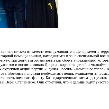
венные письма от заместителя руководителя Департамента тер
анитарной помощи воинам, находящимся в зоне специальной во
ка». Три депутата организовывали сбор в учреждениях, которы
удников и воспитанников Дворца творчества детей и молодёжи 
х окружной акции партии «Единая Россия» «Домашнее тепло», 
това. Военные получали необходимые вещи, медикаменты, дома
овность помогать фронту. Благодарственные письма депутатам 
ы Веры Степаненко. Они отметили, что и дальше будут участво