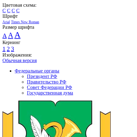
Цветовая схема:
C
C
C
C
Шрифт
Arial
Times New Roman
Размер шрифта
A
A
A
Кернинг
1
2
3
Изображения:
Обычная версия
Федеральные органы
Президент РФ
Правительство РФ
Совет Федерации РФ
Государственная дума