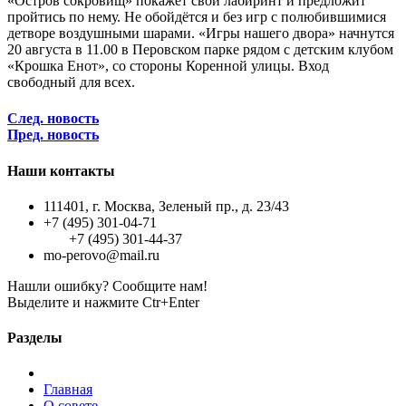
«Остров сокровищ» покажет свой лабиринт и предложит
пройтись по нему. Не обойдётся и без игр с полюбившимися
детворе воздушными шарами. «Игры нашего двора» начнутся
20 августа в 11.00 в Перовском парке рядом с детским клубом
«Крошка Енот», со стороны Коренной улицы. Вход
свободный для всех.
След. новость
Пред. новость
Наши контакты
111401, г. Москва, Зеленый пр., д. 23/43
+7 (495) 301-04-71
+7 (495) 301-44-37
mo-perovo@mail.ru
Нашли ошибку? Сообщите нам!
Выделите и нажмите Ctr+Enter
Разделы
Главная
О совете