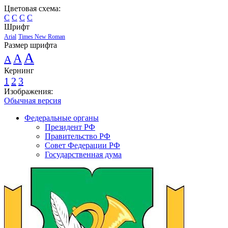
Цветовая схема:
C
C
C
C
Шрифт
Arial
Times New Roman
Размер шрифта
A
A
A
Кернинг
1
2
3
Изображения:
Обычная версия
Федеральные органы
Президент РФ
Правительство РФ
Совет Федерации РФ
Государственная дума