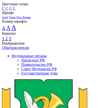
Цветовая схема:
C
C
C
C
Шрифт
Arial
Times New Roman
Размер шрифта
A
A
A
Кернинг
1
2
3
Изображения:
Обычная версия
Федеральные органы
Президент РФ
Правительство РФ
Совет Федерации РФ
Государственная дума