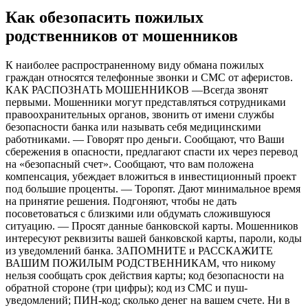
Как обезопасить пожилых
родственников от мошенников
К наиболее распространенному виду обмана пожилых
граждан относятся телефонные звонки и СМС от аферистов.
КАК РАСПОЗНАТЬ МОШЕННИКОВ —Всегда звонят
первыми. Мошенники могут представляться сотрудниками
правоохранительных органов, звонить от имени службы
безопасности банка или называть себя медицинскими
работниками. — Говорят про деньги. Сообщают, что Ваши
сбережения в опасности, предлагают спасти их через перевод
на «безопасный счет». Сообщают, что вам положена
компенсация, убеждает вложиться в инвестиционный проект
под большие проценты. — Торопят. Дают минимальное время
на принятие решения. Подгоняют, чтобы не дать
посоветоваться с близкими или обдумать сложившуюся
ситуацию. — Просят данные банковской карты. Мошенников
интересуют реквизиты вашей банковской карты, пароли, коды
из уведомлений банка. ЗАПОМНИТЕ и РАССКАЖИТЕ
ВАШИМ ПОЖИЛЫМ РОДСТВЕННИКАМ, что никому
нельзя сообщать срок действия карты; код безопасности на
обратной стороне (три цифры); код из СМС и пуш-
уведомлений; ПИН-код; сколько денег на вашем счете. Ни в