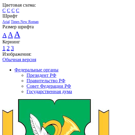
Цветовая схема:
C
C
C
C
Шрифт
Arial
Times New Roman
Размер шрифта
A
A
A
Кернинг
1
2
3
Изображения:
Обычная версия
Федеральные органы
Президент РФ
Правительство РФ
Совет Федерации РФ
Государственная дума