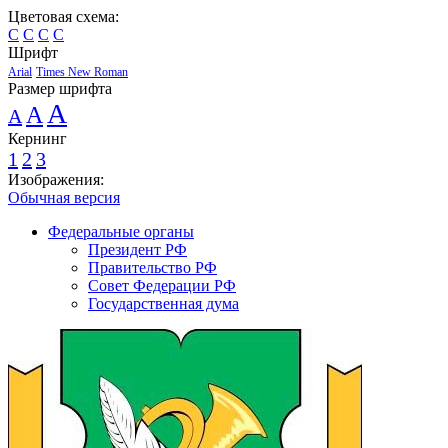
Цветовая схема:
C
C
C
C
Шрифт
Arial
Times New Roman
Размер шрифта
A
A
A
Кернинг
1
2
3
Изображения:
Обычная версия
Федеральные органы
Президент РФ
Правительство РФ
Совет Федерации РФ
Государственная дума