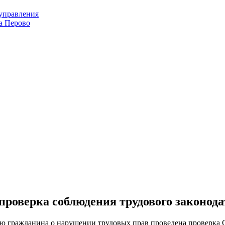
оуправления
а Перово
роверка соблюдения трудового законода
ию гражданина о нарушении трудовых прав проведена проверк