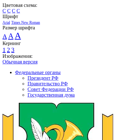
Цветовая схема:
C
C
C
C
Шрифт
Arial
Times New Roman
Размер шрифта
A
A
A
Кернинг
1
2
3
Изображения:
Обычная версия
Федеральные органы
Президент РФ
Правительство РФ
Совет Федерации РФ
Государственная дума