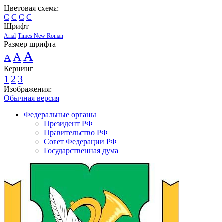
Цветовая схема:
C
C
C
C
Шрифт
Arial
Times New Roman
Размер шрифта
A
A
A
Кернинг
1
2
3
Изображения:
Обычная версия
Федеральные органы
Президент РФ
Правительство РФ
Совет Федерации РФ
Государственная дума