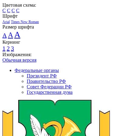
Цветовая схема:
C
C
C
C
Шрифт
Arial
Times New Roman
Размер шрифта
A
A
A
Кернинг
1
2
3
Изображения:
Обычная версия
Федеральные органы
Президент РФ
Правительство РФ
Совет Федерации РФ
Государственная дума