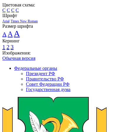
Цветовая схема:
C
C
C
C
Шрифт
Arial
Times New Roman
Размер шрифта
A
A
A
Кернинг
1
2
3
Изображения:
Обычная версия
Федеральные органы
Президент РФ
Правительство РФ
Совет Федерации РФ
Государственная дума