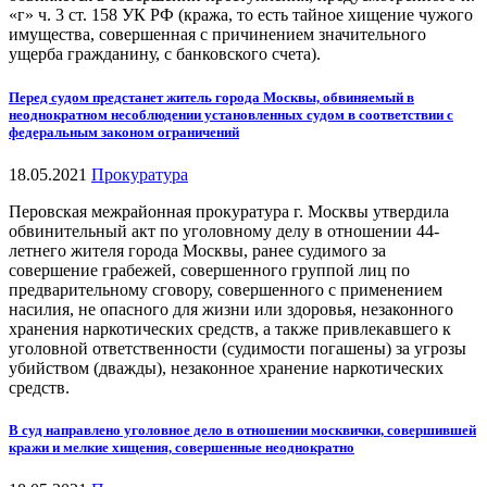
«г» ч. 3 ст. 158 УК РФ (кража, то есть тайное хищение чужого
имущества, совершенная с причинением значительного
ущерба гражданину, с банковского счета).
Перед судом предстанет житель города Москвы, обвиняемый в
неоднократном несоблюдении установленных судом в соответствии с
федеральным законом ограничений
18.05.2021
Прокуратура
Перовская межрайонная прокуратура г. Москвы утвердила
обвинительный акт по уголовному делу в отношении 44-
летнего жителя города Москвы, ранее судимого за
совершение грабежей, совершенного группой лиц по
предварительному сговору, совершенного с применением
насилия, не опасного для жизни или здоровья, незаконного
хранения наркотических средств, а также привлекавшего к
уголовной ответственности (судимости погашены) за угрозы
убийством (дважды), незаконное хранение наркотических
средств.
В суд направлено уголовное дело в отношении москвички, совершившей
кражи и мелкие хищения, совершенные неоднократно