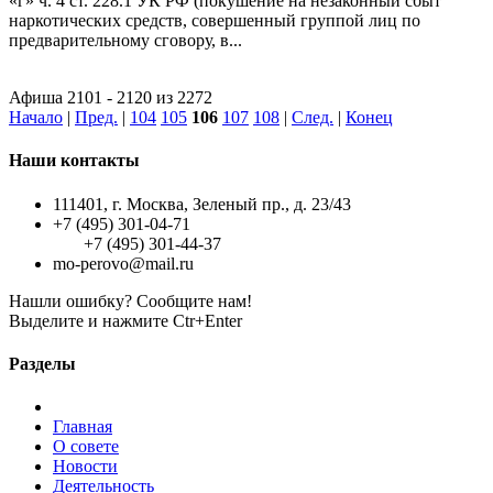
«г» ч. 4 ст. 228.1 УК РФ (покушение на незаконный сбыт
наркотических средств, совершенный группой лиц по
предварительному сговору, в...
Афиша 2101 - 2120 из 2272
Начало
|
Пред.
|
104
105
106
107
108
|
След.
|
Конец
Наши контакты
111401, г. Москва, Зеленый пр., д. 23/43
+7 (495) 301-04-71
+7 (495) 301-44-37
mo-perovo@mail.ru
Нашли ошибку? Сообщите нам!
Выделите и нажмите Ctr+Enter
Разделы
Главная
О совете
Новости
Деятельность