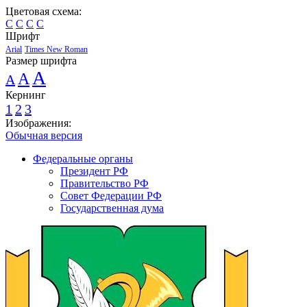
Цветовая схема:
C
C
C
C
Шрифт
Arial
Times New Roman
Размер шрифта
A
A
A
Кернинг
1
2
3
Изображения:
Обычная версия
Федеральные органы
Президент РФ
Правительство РФ
Совет Федерации РФ
Государственная дума