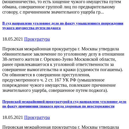
(мошенничество, то есть хищение чужого имущества путем
обмана, совершенное группой лиц по предварительному
сговору, с причинением значительного ущерба гр...
В суд направлено уголовное дело по факту умышленного повреждения
чужого имущества путем поджога
18.05.2021
Прокуратура
Перовская межрайонная прокуратура г. Москвы утвердила
обвинительное заключение по уголовному делу в отношении
38-летнего жителя г. Орехово-Зуево Московской области,
ранее привлекавшегося к уголовной ответственности за
совершение вымогательства и кражи (судимости погашены).
Он обвиняется в совершении преступления,
предусмотренного ч. 2 ст. 167 УК РФ (умышленное
повреждение чужого имущества, повлекшее причинение
значительного ущерба, совершенное путем поджога).
Перовской межрайонной прокуратурой в суд направлено уголовное дело
по факту причинения тяжкого вреда здоровью по неосторожности
18.05.2021
Прокуратура
Перовская межрайонная прокуратура г. Москвы утвердила