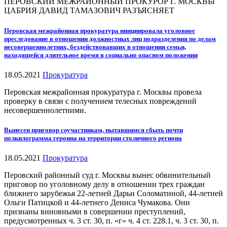
ПЕРОВСКИЙ МЕЖРАЙОННЫЙ ПРОКУРОР Г. МОСКВЫ
ЦАБРИЯ ДАВИД ТАМАЗОВИЧ РАЗЪЯСНЯЕТ
Перовская межрайонная прокуратура инициировала уголовное
преследование в отношении должностных лиц подразделения по делам
несовершеннолетних, бездействовавших в отношении семьи,
находящейся длительное время в социально опасном положении
18.05.2021
Прокуратура
Перовская межрайонная прокуратура г. Москвы провела
проверку в связи с получением телесных повреждений
несовершеннолетними.
Вынесен приговор соучастникам, пытавшимся сбыть почти
полкилограмма героина на территории столичного региона
18.05.2021
Прокуратура
Перовский районный суд г. Москвы вынес обвинительный
приговор по уголовному делу в отношении трех граждан
ближнего зарубежья 22-летней Дарьи Соломатиной, 44-летней
Ольги Патицкой и 44-летнего Дениса Чумакова. Они
признаны виновными в совершении преступлений,
предусмотренных ч. 3 ст. 30, п. «г» ч. 4 ст. 228.1, ч. 3 ст. 30, п.