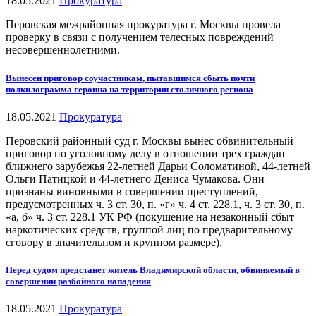
18.05.2021
Прокуратура
Перовская межрайонная прокуратура г. Москвы провела
проверку в связи с получением телесных повреждений
несовершеннолетними.
Вынесен приговор соучастникам, пытавшимся сбыть почти
полкилограмма героина на территории столичного региона
18.05.2021
Прокуратура
Перовский районный суд г. Москвы вынес обвинительный
приговор по уголовному делу в отношении трех граждан
ближнего зарубежья 22-летней Дарьи Соломатиной, 44-летней
Ольги Патицкой и 44-летнего Дениса Чумакова. Они
признаны виновными в совершении преступлений,
предусмотренных ч. 3 ст. 30, п. «г» ч. 4 ст. 228.1, ч. 3 ст. 30, п.
«а, б» ч. 3 ст. 228.1 УК РФ (покушение на незаконный сбыт
наркотических средств, группой лиц по предварительному
сговору в значительном и крупном размере).
Перед судом предстанет житель Владимирской области, обвиняемый в
совершении разбойного нападения
18.05.2021
Прокуратура