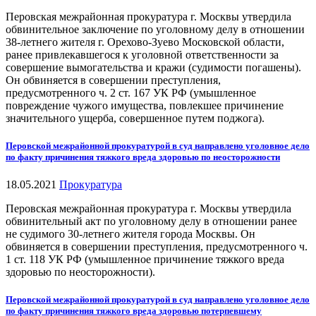
Перовская межрайонная прокуратура г. Москвы утвердила
обвинительное заключение по уголовному делу в отношении
38-летнего жителя г. Орехово-Зуево Московской области,
ранее привлекавшегося к уголовной ответственности за
совершение вымогательства и кражи (судимости погашены).
Он обвиняется в совершении преступления,
предусмотренного ч. 2 ст. 167 УК РФ (умышленное
повреждение чужого имущества, повлекшее причинение
значительного ущерба, совершенное путем поджога).
Перовской межрайонной прокуратурой в суд направлено уголовное дело
по факту причинения тяжкого вреда здоровью по неосторожности
18.05.2021
Прокуратура
Перовская межрайонная прокуратура г. Москвы утвердила
обвинительный акт по уголовному делу в отношении ранее
не судимого 30-летнего жителя города Москвы. Он
обвиняется в совершении преступления, предусмотренного ч.
1 ст. 118 УК РФ (умышленное причинение тяжкого вреда
здоровью по неосторожности).
Перовской межрайонной прокуратурой в суд направлено уголовное дело
по факту причинения тяжкого вреда здоровью потерпевшему