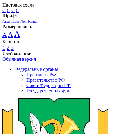
Цветовая схема:
C
C
C
C
Шрифт
Arial
Times New Roman
Размер шрифта
A
A
A
Кернинг
1
2
3
Изображения:
Обычная версия
Федеральные органы
Президент РФ
Правительство РФ
Совет Федерации РФ
Государственная дума