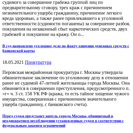
судимого за совершение грабежа группой лиц по
предварительному сговору, трех краж с причинением
незначительного ущерба гражданину, причинение легкого
вреда здоровью, а также ранее привлекавшего к уголовной
ответственности (судимости погашены) за совершение разбоя,
покушения на незаконный сбыт наркотических средств, двух
грабежей и покушение на кражу. Он о...
В суд направлено уголовное дело по факту хищения денежных средств с
банковской карты
18.05.2021
Прокуратура
Перовская межрайонная прокуратура г. Москвы утвердила
обвинительное заключение по уголовному делу в отношении
ранее не судимой 47-летней жительницы города Москвы. Она
обвиняется в совершении преступления, предусмотренного п.
«г» ч. 3 ст. 158 УК РФ (кража, то есть тайное хищение чужого
имущества, совершенная с причинением значительного
ущерба гражданину, с банковского счета).
Перед судом предстанет житель города Москвы, обвиняемый в
неоднократном несоблюдении установленных судом в соответствии с
федеральным законом ограничений