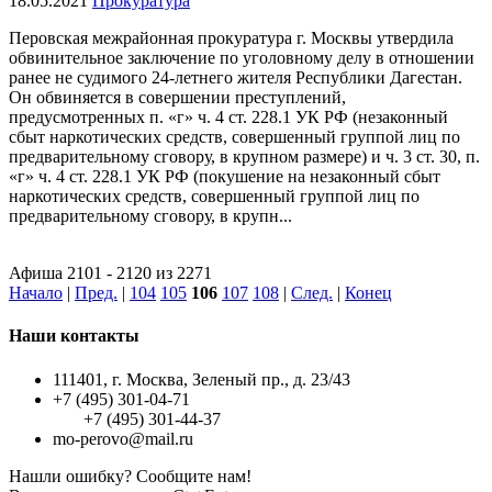
18.05.2021
Прокуратура
Перовская межрайонная прокуратура г. Москвы утвердила
обвинительное заключение по уголовному делу в отношении
ранее не судимого 24-летнего жителя Республики Дагестан.
Он обвиняется в совершении преступлений,
предусмотренных п. «г» ч. 4 ст. 228.1 УК РФ (незаконный
сбыт наркотических средств, совершенный группой лиц по
предварительному сговору, в крупном размере) и ч. 3 ст. 30, п.
«г» ч. 4 ст. 228.1 УК РФ (покушение на незаконный сбыт
наркотических средств, совершенный группой лиц по
предварительному сговору, в крупн...
Афиша 2101 - 2120 из 2271
Начало
|
Пред.
|
104
105
106
107
108
|
След.
|
Конец
Наши контакты
111401, г. Москва, Зеленый пр., д. 23/43
+7 (495) 301-04-71
+7 (495) 301-44-37
mo-perovo@mail.ru
Нашли ошибку? Сообщите нам!