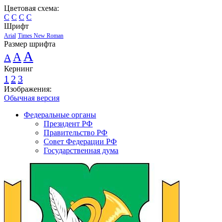
Цветовая схема:
C
C
C
C
Шрифт
Arial
Times New Roman
Размер шрифта
A
A
A
Кернинг
1
2
3
Изображения:
Обычная версия
Федеральные органы
Президент РФ
Правительство РФ
Совет Федерации РФ
Государственная дума