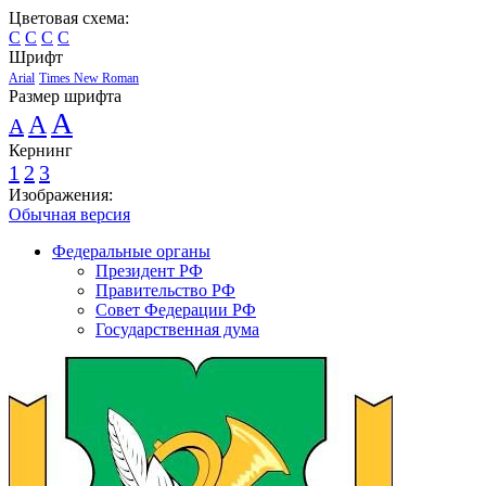
Цветовая схема:
C
C
C
C
Шрифт
Arial
Times New Roman
Размер шрифта
A
A
A
Кернинг
1
2
3
Изображения:
Обычная версия
Федеральные органы
Президент РФ
Правительство РФ
Совет Федерации РФ
Государственная дума