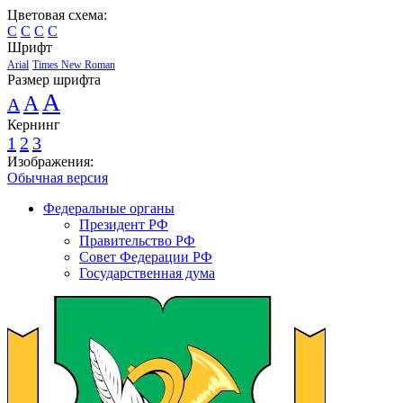
Цветовая схема:
C
C
C
C
Шрифт
Arial
Times New Roman
Размер шрифта
A
A
A
Кернинг
1
2
3
Изображения:
Обычная версия
Федеральные органы
Президент РФ
Правительство РФ
Совет Федерации РФ
Государственная дума