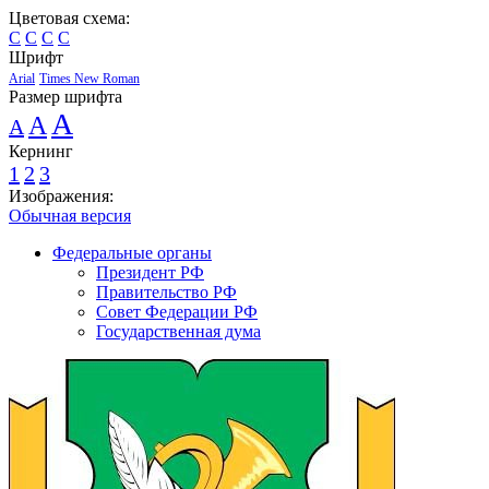
Цветовая схема:
C
C
C
C
Шрифт
Arial
Times New Roman
Размер шрифта
A
A
A
Кернинг
1
2
3
Изображения:
Обычная версия
Федеральные органы
Президент РФ
Правительство РФ
Совет Федерации РФ
Государственная дума